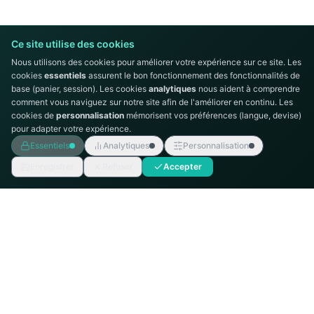
Ce site utilise des cookies
Nous utilisons des cookies pour améliorer votre expérience sur ce site. Les
cookies
essentiels
assurent le bon fonctionnement des fonctionnalités de
base (panier, session). Les cookies
analytiques
nous aident à comprendre
comment vous naviguez sur notre site afin de l'améliorer en continu. Les
cookies de
personnalisation
mémorisent vos préférences (langue, devise)
pour adapter votre expérience.
Essentiels
Analytiques
Personnalisation
Enregistrer
Refuser
Accepter
AUTOMATION
TECHNICS
Intégrateur de systèmes d'automatisation
industrielle, distributeur Siemens en Tunisie.
MENU