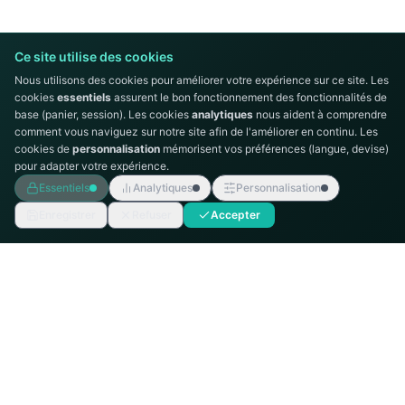
Ce site utilise des cookies
Nous utilisons des cookies pour améliorer votre expérience sur ce site. Les
cookies
essentiels
assurent le bon fonctionnement des fonctionnalités de
base (panier, session). Les cookies
analytiques
nous aident à comprendre
comment vous naviguez sur notre site afin de l'améliorer en continu. Les
cookies de
personnalisation
mémorisent vos préférences (langue, devise)
pour adapter votre expérience.
Essentiels
Analytiques
Personnalisation
Enregistrer
Refuser
Accepter
AUTOMATION
TECHNICS
Intégrateur de systèmes d'automatisation
industrielle, distributeur Siemens en Tunisie.
MENU