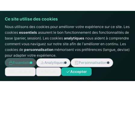
Ce site utilise des cookies
Nous utilisons des cookies pour améliorer votre expérience sur ce site. Les
cookies
essentiels
assurent le bon fonctionnement des fonctionnalités de
base (panier, session). Les cookies
analytiques
nous aident à comprendre
comment vous naviguez sur notre site afin de l'améliorer en continu. Les
cookies de
personnalisation
mémorisent vos préférences (langue, devise)
pour adapter votre expérience.
Essentiels
Analytiques
Personnalisation
Enregistrer
Refuser
Accepter
AUTOMATION
TECHNICS
Intégrateur de systèmes d'automatisation
industrielle, distributeur Siemens en Tunisie.
MENU