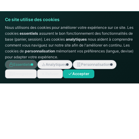
Ce site utilise des cookies
Nous utilisons des cookies pour améliorer votre expérience sur ce site. Les
cookies
essentiels
assurent le bon fonctionnement des fonctionnalités de
base (panier, session). Les cookies
analytiques
nous aident à comprendre
comment vous naviguez sur notre site afin de l'améliorer en continu. Les
cookies de
personnalisation
mémorisent vos préférences (langue, devise)
pour adapter votre expérience.
Essentiels
Analytiques
Personnalisation
Enregistrer
Refuser
Accepter
AUTOMATION
TECHNICS
Intégrateur de systèmes d'automatisation
industrielle, distributeur Siemens en Tunisie.
MENU