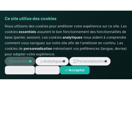
Ce site utilise des cookies
Nous utilisons des cookies pour améliorer votre expérience sur ce site. Les
cookies
essentiels
assurent le bon fonctionnement des fonctionnalités de
base (panier, session). Les cookies
analytiques
nous aident à comprendre
comment vous naviguez sur notre site afin de l'améliorer en continu. Les
cookies de
personnalisation
mémorisent vos préférences (langue, devise)
pour adapter votre expérience.
Essentiels
Analytiques
Personnalisation
Enregistrer
Refuser
Accepter
AUTOMATION
TECHNICS
Intégrateur de systèmes d'automatisation
industrielle, distributeur Siemens en Tunisie.
MENU