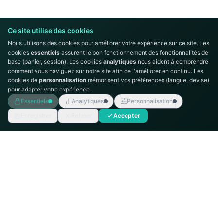
Ce site utilise des cookies
Nous utilisons des cookies pour améliorer votre expérience sur ce site. Les
cookies
essentiels
assurent le bon fonctionnement des fonctionnalités de
base (panier, session). Les cookies
analytiques
nous aident à comprendre
comment vous naviguez sur notre site afin de l'améliorer en continu. Les
cookies de
personnalisation
mémorisent vos préférences (langue, devise)
pour adapter votre expérience.
Essentiels
Analytiques
Personnalisation
Enregistrer
Refuser
Accepter
AUTOMATION
TECHNICS
Intégrateur de systèmes d'automatisation
industrielle, distributeur Siemens en Tunisie.
MENU